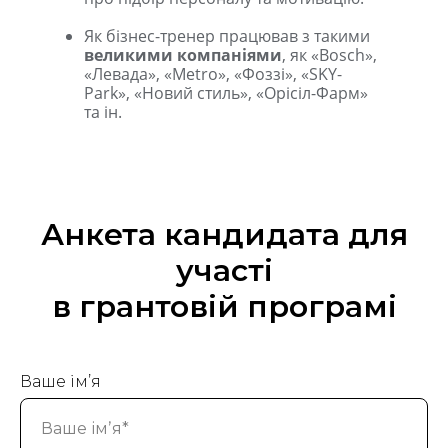
Як бізнес-тренер працював з такими
великими компаніями
, як «Bosch»,
«Левада», «Metro», «Фоззі», «SKY-
Park», «Новий стиль», «Орісіл-Фарм»
та ін.
ТТІ
Анкета кандидата для
участі
в грантовій програмі
Ваше імʼя