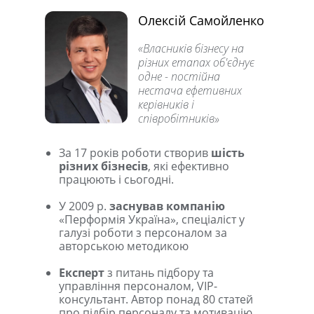
Олексій Самойленко
«Власників бізнесу на
різних етапах об'єднує
одне - постійна
нестача ефетивних
керівників і
співробітників»
За 17 років роботи створив
шість
різних бізнесів
, які ефективно
працюють і сьогодні.
У 2009 р.
заснував компанію
«Перформія Україна», спеціаліст у
галузі роботи з персоналом за
авторською методикою
Експерт
з питань підбору та
управління персоналом, VIP-
консультант. Автор понад 80 статей
про підбір персоналу та мотивацію.