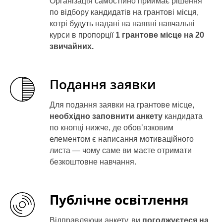
НТ
Організація самостійно приймає рішення
по відбору кандидатів на грантові місця,
котрі будуть надані на наявні навчальні
курси в пропорції
1 грантове місце на 20
звичайних.
Подання заявки
Для подання заявки на грантове місце,
необхідно заповнити анкету
кандидата
по кнопці нижче, де обовʼязковим
елементом є написання мотиваційного
листа — чому саме ви маєте отримати
безкоштовне навчання.
Публічне освітлення
Відправляючи анкету, ви
погоджуєтеся на