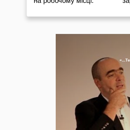
на робочому місці.
за
«...Т