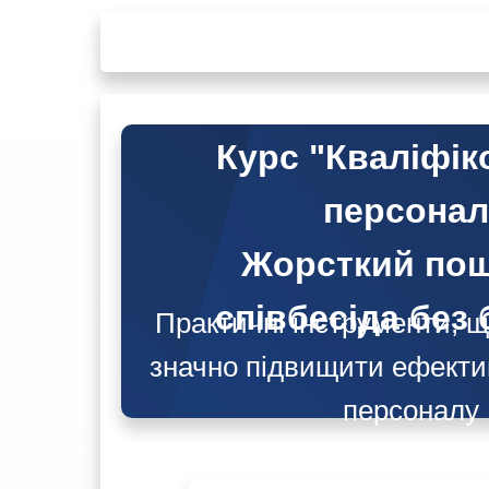
Курс "Кваліфік
персонал
Жорсткий пош
співбесіда без 
Практичні інструменти, 
значно підвищити ефектив
персоналу