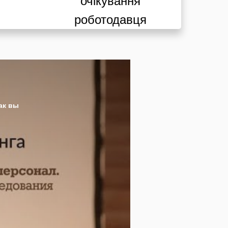
очікування
роботодавця
как вы