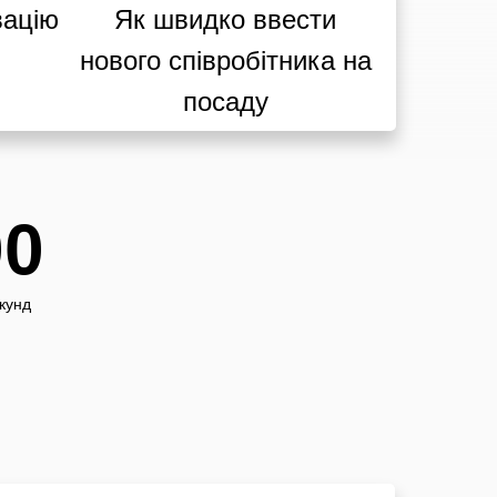
вацію
Як швидко ввести
нового співробітника на
посаду
00
кунд