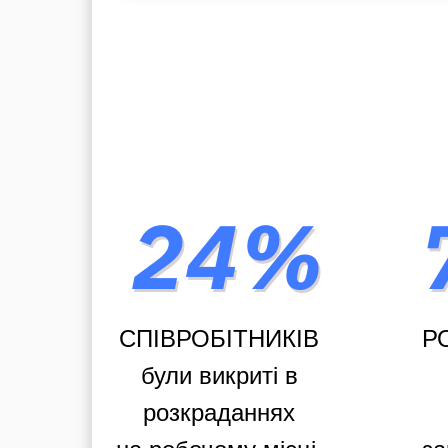
СПІВРОБІТНИКІВ
Р
були викриті в
розкраданнях