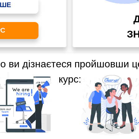
ЬШЕ
Д
РС
З
о ви дізнаєтеся пройшовши ц
курс: