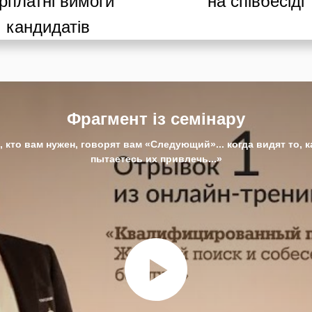
рплатні вимоги
на співбесіді
кандидатів
Фрагмент із семінару
е, кто вам нужен, говорят вам «Следующий»... когда видят то, 
пытаетесь их привлечь...»