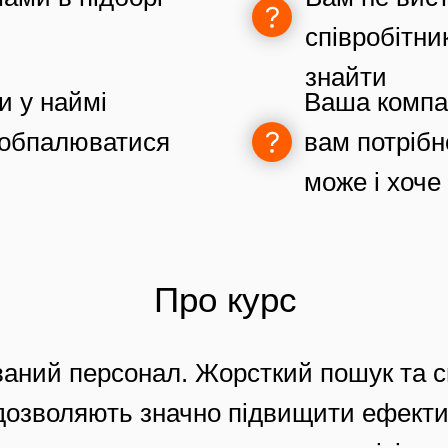
співробітник
знайти
и у наймі
Ваша компані
 обпалюватися
вам потрібн
може і хоч
Про курс
аний персонал. Жорсткий пошук та сп
 дозволяють значно підвищити ефектив