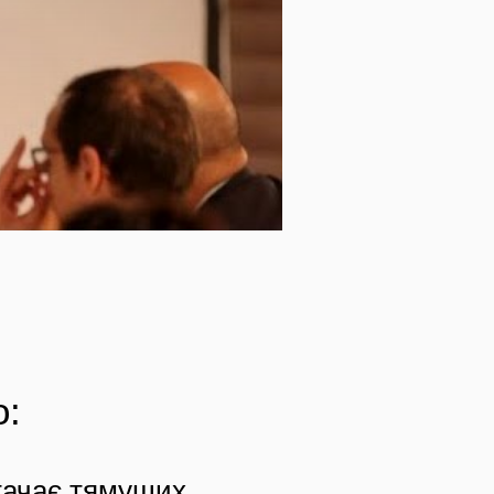
о:
тачає тямущих