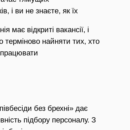
ів, і ви не знаєте, як їх
я має відкриті вакансії, і
о терміново найняти тих, хто
е працювати
івбесіди без брехні» дає
ність підбору персоналу. З