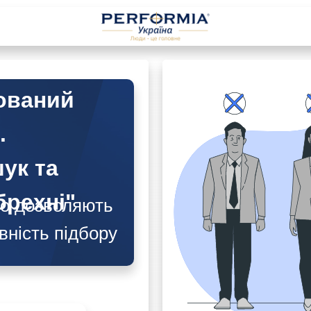
ований
.
ук та
брехні"
що дозволяють
ність підбору