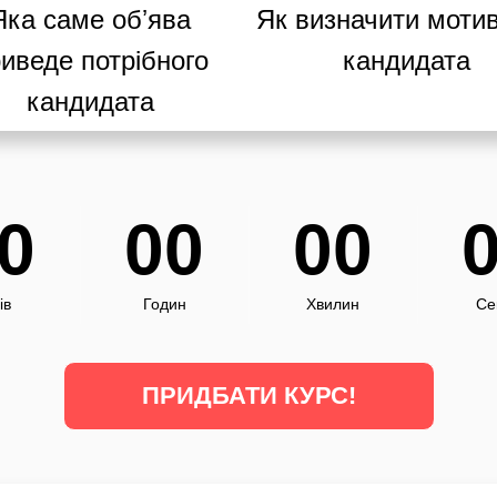
Яка саме обʼява
Як визначити моти
иведе потрібного
кандидата
кандидата
0
00
00
ів
Годин
Хвилин
Се
ПРИДБАТИ КУРС!