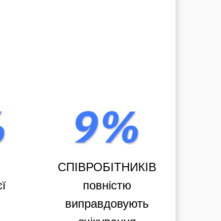
СПІВРОБІТНИКІВ
єї
повністю
виправдовують