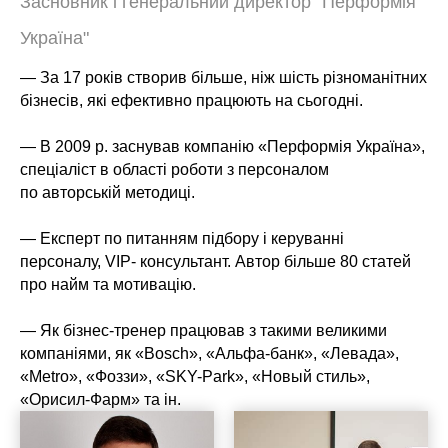
Засновник і генеральний директор "Перформія
Україна"
— За 17 років створив більше, ніж шість різноманітних
бізнесів, які ефективно працюють на сьогодні.
— В 2009 р. заснував компанію «Перформія Україна»,
спеціаліст в області роботи з персоналом
по авторській методиці.
— Експерт по питанням підбору і керуванні
персоналу, VIP- консультант. Автор більше 80 статей
про найм та мотивацію.
— Як бізнес-тренер працював з такими великими
компаніями, як «Bosch», «Альфа-банк», «Левада»,
«Metro», «Фоззи», «SKY-Park», «Новый стиль»,
«Орисил-Фарм» та ін.